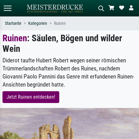
Startseite
Kategorien
Ruinen
Ruinen
: Säulen, Bögen und wilder
Standardsuche
KI-Bildersuche
Wein
Suchen Sie nach Künstlern, Werktiteln
Beschreiben Sie die Szene – z.B. Grüne
oder Stilen – z.B. Monet,
Wiese, Abstrakt mit viel Rot, Dunkles
Sternennacht, Impressionismus, Welle
Ölgemälde, Stehender Akt neben einem
Diderot taufte Hubert Robert wegen seiner römischen
Hokusai, Akt.
Baum.
Trümmerlandschaften Robert des Ruines, nachdem
Giovanni Paolo Pannini das Genre mit erfundenen Ruinen-
Ansichten begründet hatte.
Jetzt Ruinen entdecken!