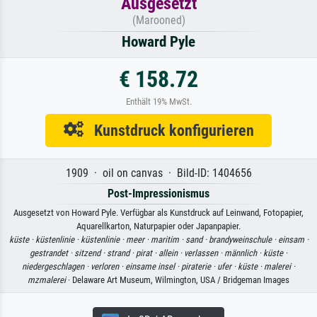
Ausgesetzt
(Marooned)
Howard Pyle
€ 158.72
Enthält 19% MwSt.
Kunstdruck konfigurieren
1909 · oil on canvas · Bild-ID: 1404656
Post-Impressionismus
Ausgesetzt von Howard Pyle. Verfügbar als Kunstdruck auf Leinwand, Fotopapier,
Aquarellkarton, Naturpapier oder Japanpapier.
küste ·
küstenlinie ·
küstenlinie ·
meer ·
maritim ·
sand ·
brandyweinschule ·
einsam ·
gestrandet ·
sitzend ·
strand ·
pirat ·
allein ·
verlassen ·
männlich ·
küste ·
niedergeschlagen ·
verloren ·
einsame insel ·
piraterie ·
ufer ·
küste ·
malerei ·
mzmalerei
· Delaware Art Museum, Wilmington, USA / Bridgeman Images