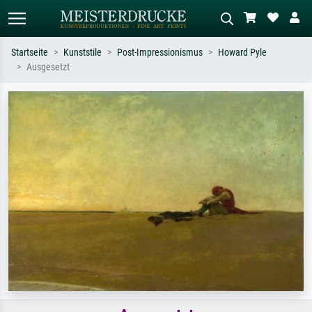
Startseite
Kunststile
Post-Impressionismus
Howard Pyle
Ausgesetzt
Standardsuche
KI-Bildersuche
Suchen Sie nach Künstlern, Werktiteln
Beschreiben Sie die Szene – z.B. Grüne
oder Stilen – z.B. Monet,
Wiese, Abstrakt mit viel Rot, Dunkles
Sternennacht, Impressionismus, Welle
Ölgemälde, Stehender Akt neben einem
Hokusai, Akt.
Baum.