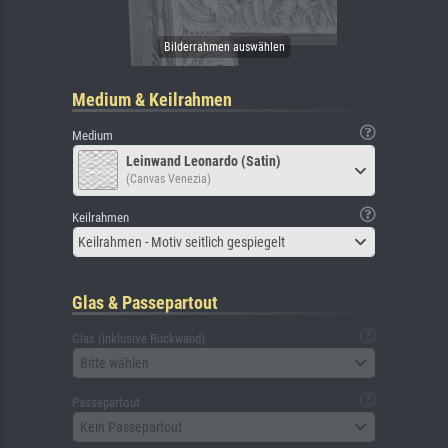
Medium & Keilrahmen
Medium
Leinwand Leonardo (Satin)
(Canvas Venezia)
Keilrahmen
Keilrahmen - Motiv seitlich gespiegelt
Glas & Passepartout
Glas (inklusive Rückwand)
Bitte wählen
Passepartout
Kein Passepartout