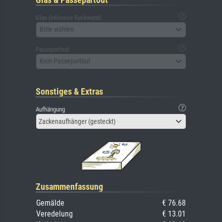
Glas (inklusive Rückwand)
Bitte wählen
Passepartout
Kein Passepartout
Sonstiges & Extras
Aufhängung
Zackenaufhänger (gesteckt)
Zusammenfassung
Gemälde
€ 76.68
Veredelung
€ 13.01