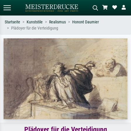
Startseite
Kunststile
Realismus
Honoré Daumier
Plädoyer für die Verteidigung
Standardsuche
KI-Bildersuche
Suchen Sie nach Künstlern, Werktiteln
Beschreiben Sie die Szene – z.B. Grüne
oder Stilen – z.B. Monet,
Wiese, Abstrakt mit viel Rot, Dunkles
Sternennacht, Impressionismus, Welle
Ölgemälde, Stehender Akt neben einem
Hokusai, Akt.
Baum.
Plädoyer für die Verteidigung