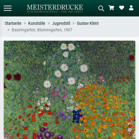
Startseite
Kunststile
Jugendstil
Gustav Klimt
Bauerngarten, Blumengarten, 1907
Standardsuche
KI-Bildersuche
Suchen Sie nach Künstlern, Werktiteln
Beschreiben Sie die Szene – z.B. Grüne
oder Stilen – z.B. Monet,
Wiese, Abstrakt mit viel Rot, Dunkles
Sternennacht, Impressionismus, Welle
Ölgemälde, Stehender Akt neben einem
Hokusai, Akt.
Baum.