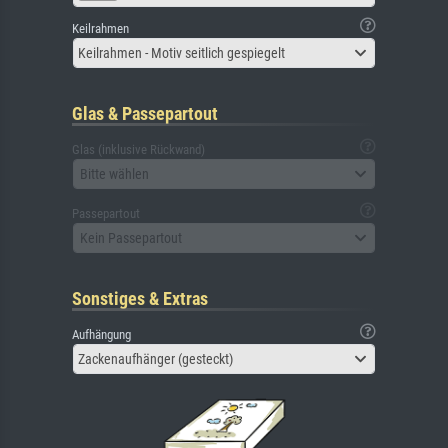
Keilrahmen
Keilrahmen - Motiv seitlich gespiegelt
Glas & Passepartout
Glas (inklusive Rückwand)
Bitte wählen
Passepartout
Kein Passepartout
Sonstiges & Extras
Aufhängung
Zackenaufhänger (gesteckt)