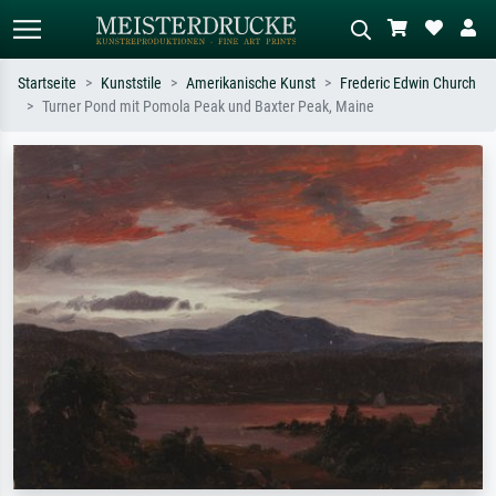
Startseite
Kunststile
Amerikanische Kunst
Frederic Edwin Church
Turner Pond mit Pomola Peak und Baxter Peak, Maine
Standardsuche
KI-Bildersuche
Suchen Sie nach Künstlern, Werktiteln
Beschreiben Sie die Szene – z.B. Grüne
oder Stilen – z.B. Monet,
Wiese, Abstrakt mit viel Rot, Dunkles
Sternennacht, Impressionismus, Welle
Ölgemälde, Stehender Akt neben einem
Hokusai, Akt.
Baum.