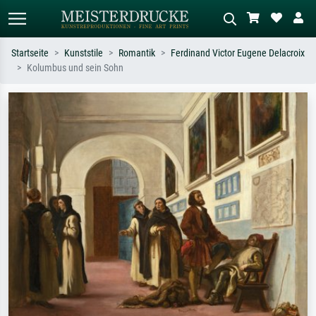
Startseite
Kunststile
Romantik
Ferdinand Victor Eugene Delacroix
Kolumbus und sein Sohn
Standardsuche
KI-Bildersuche
Suchen Sie nach Künstlern, Werktiteln
Beschreiben Sie die Szene – z.B. Grüne
oder Stilen – z.B. Monet,
Wiese, Abstrakt mit viel Rot, Dunkles
Sternennacht, Impressionismus, Welle
Ölgemälde, Stehender Akt neben einem
Hokusai, Akt.
Baum.