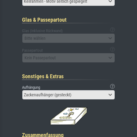
Keilrahmen - Motiv seitlich gespiegelt
Glas & Passepartout
Glas (inklusive Rückwand)
Bitte wählen
Passepartout
Kein Passepartout
Sonstiges & Extras
Aufhängung
Zackenaufhänger (gesteckt)
Zusammenfassung