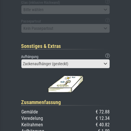
Glas (inklusive Rückwand)
Bitte wählen
Passepartout
Kein Passepartout
Sonstiges & Extras
Aufhängung
Zackenaufhänger (gesteckt)
Zusammenfassung
Gemälde
€ 72.88
Veredelung
€ 12.34
Keilrahmen
€ 40.82