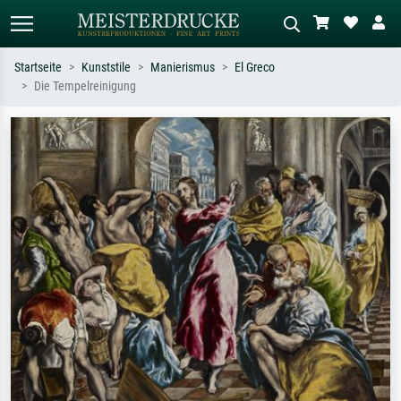
Startseite
Kunststile
Manierismus
El Greco
Die Tempelreinigung
Standardsuche
KI-Bildersuche
Suchen Sie nach Künstlern, Werktiteln
Beschreiben Sie die Szene – z.B. Grüne
oder Stilen – z.B. Monet,
Wiese, Abstrakt mit viel Rot, Dunkles
Sternennacht, Impressionismus, Welle
Ölgemälde, Stehender Akt neben einem
Hokusai, Akt.
Baum.