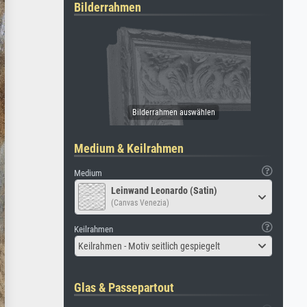
Bilderrahmen
Medium & Keilrahmen
Medium
Leinwand Leonardo (Satin)
(Canvas Venezia)
Keilrahmen
Keilrahmen - Motiv seitlich gespiegelt
Glas & Passepartout