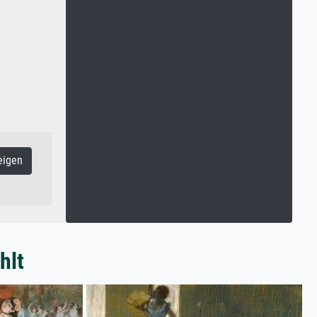
eigen
hlt