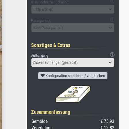
Glas (inklusive Rückwand)
Bitte wählen
Passepartout
Kein Passepartout
Sonstiges & Extras
Aufhängung
Zackenaufhänger (gesteckt)
Konfiguration speichern / vergleichen
Zusammenfassung
Gemälde
€ 75.93
Veredelung
€ 12.82