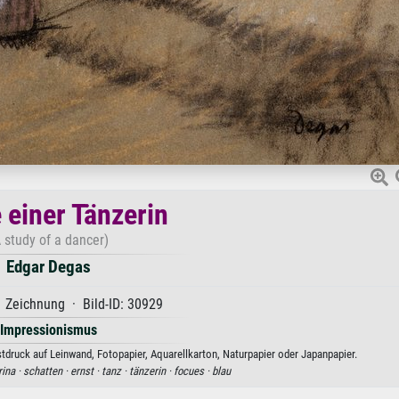
 einer Tänzerin
 study of a dancer)
Edgar Degas
 Zeichnung · Bild-ID: 30929
Impressionismus
stdruck auf Leinwand, Fotopapier, Aquarellkarton, Naturpapier oder Japanpapier.
rina ·
schatten ·
ernst ·
tanz ·
tänzerin ·
focues ·
blau