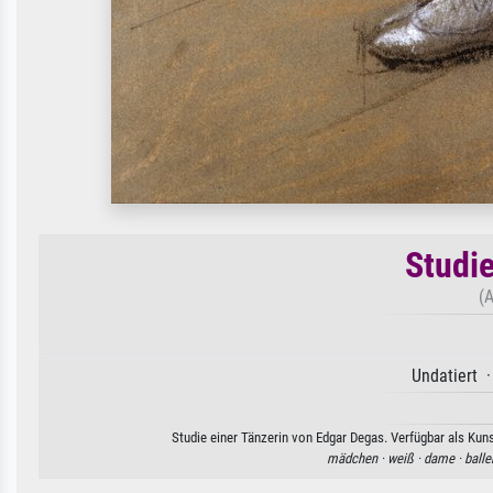
Studie
(A
Undatiert ·
Studie einer Tänzerin von Edgar Degas. Verfügbar als Kun
mädchen ·
weiß ·
dame ·
balle