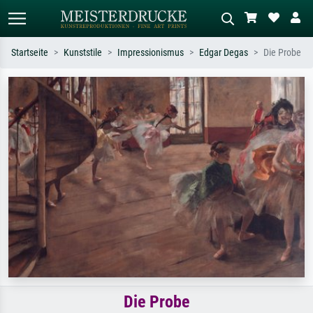
Startseite
Kunststile
Impressionismus
Edgar Degas
Die Probe
Standardsuche
KI-Bildersuche
Suchen Sie nach Künstlern, Werktiteln
Beschreiben Sie die Szene – z.B. Grüne
oder Stilen – z.B. Monet,
Wiese, Abstrakt mit viel Rot, Dunkles
Sternennacht, Impressionismus, Welle
Ölgemälde, Stehender Akt neben einem
Hokusai, Akt.
Baum.
Die Probe