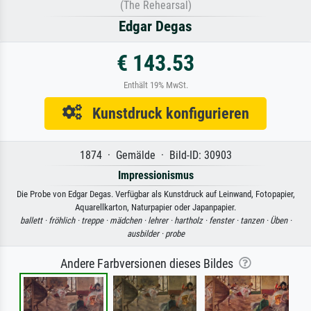
(The Rehearsal)
Edgar Degas
€ 143.53
Enthält 19% MwSt.
Kunstdruck konfigurieren
1874 · Gemälde · Bild-ID: 30903
Impressionismus
Die Probe von Edgar Degas. Verfügbar als Kunstdruck auf Leinwand, Fotopapier,
Aquarellkarton, Naturpapier oder Japanpapier.
ballett ·
fröhlich ·
treppe ·
mädchen ·
lehrer ·
hartholz ·
fenster ·
tanzen ·
Üben ·
ausbilder ·
probe
Andere Farbversionen dieses Bildes