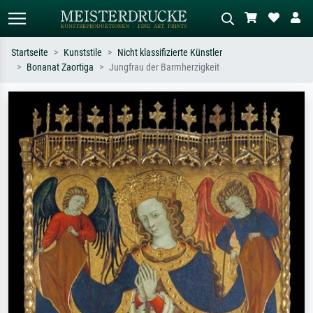
Startseite
Kunststile
Nicht klassifizierte Künstler
Bonanat Zaortiga
Jungfrau der Barmherzigkeit
Standardsuche
KI-Bildersuche
Suchen Sie nach Künstlern, Werktiteln
Beschreiben Sie die Szene – z.B. Grüne
oder Stilen – z.B. Monet,
Wiese, Abstrakt mit viel Rot, Dunkles
Sternennacht, Impressionismus, Welle
Ölgemälde, Stehender Akt neben einem
Hokusai, Akt.
Baum.