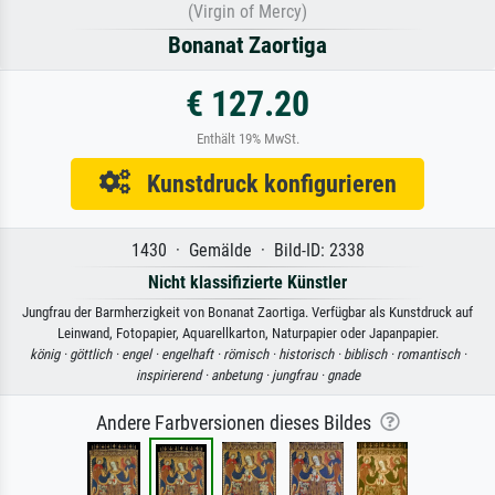
(Virgin of Mercy)
Bonanat Zaortiga
€ 127.20
Enthält 19% MwSt.
Kunstdruck konfigurieren
1430 · Gemälde · Bild-ID: 2338
Nicht klassifizierte Künstler
Jungfrau der Barmherzigkeit von Bonanat Zaortiga. Verfügbar als Kunstdruck auf
Leinwand, Fotopapier, Aquarellkarton, Naturpapier oder Japanpapier.
könig ·
göttlich ·
engel ·
engelhaft ·
römisch ·
historisch ·
biblisch ·
romantisch ·
inspirierend ·
anbetung ·
jungfrau ·
gnade
Andere Farbversionen dieses Bildes