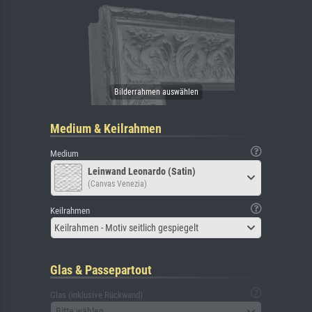
Medium & Keilrahmen
Medium
Leinwand Leonardo (Satin)
(Canvas Venezia)
Keilrahmen
Keilrahmen - Motiv seitlich gespiegelt
Glas & Passepartout
Glas (inklusive Rückwand)
Bitte wählen