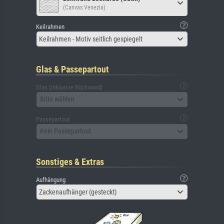
(Canvas Venezia)
Keilrahmen
Keilrahmen - Motiv seitlich gespiegelt
Glas & Passepartout
Glas (inklusive Rückwand)
Bitte wählen
Passepartout
Kein Passepartout
Sonstiges & Extras
Aufhängung
Zackenaufhänger (gesteckt)