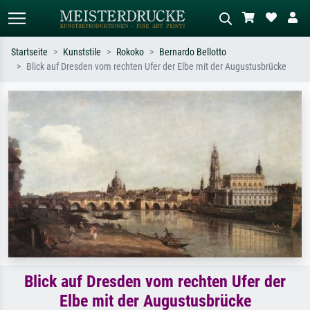
Startseite
Kunststile
Rokoko
Bernardo Bellotto
Blick auf Dresden vom rechten Ufer der Elbe mit der Augustusbrücke
Standardsuche
KI-Bildersuche
Suchen Sie nach Künstlern, Werktiteln
Beschreiben Sie die Szene – z.B. Grüne
oder Stilen – z.B. Monet,
Wiese, Abstrakt mit viel Rot, Dunkles
Sternennacht, Impressionismus, Welle
Ölgemälde, Stehender Akt neben einem
Hokusai, Akt.
Baum.
Blick auf Dresden vom rechten Ufer der
Elbe mit der Augustusbrücke