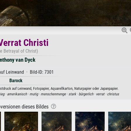
Verrat Christi
e Betrayal of Christ)
nthony van Dyck
uf Leinwand · Bild-ID: 7301
Barock
nstdruck auf Leinwand, Fotopapier, Aquarellkarton, Naturpapier oder Japanpapier.
ieg ·
amerikanisch ·
mutig ·
menschenmenge ·
stark ·
bürgerlich ·
verrat ·
christus
versionen dieses Bildes