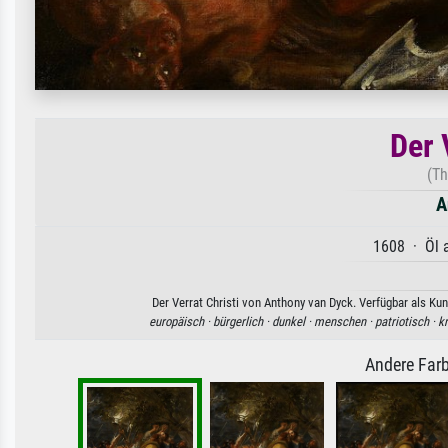
Der 
(Th
A
1608 · Öl a
Der Verrat Christi von Anthony van Dyck. Verfügbar als Ku
europäisch ·
bürgerlich ·
dunkel ·
menschen ·
patriotisch ·
kr
Andere Farb