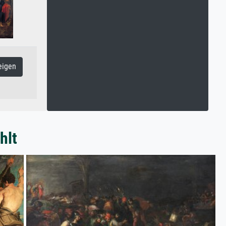
eigen
hlt