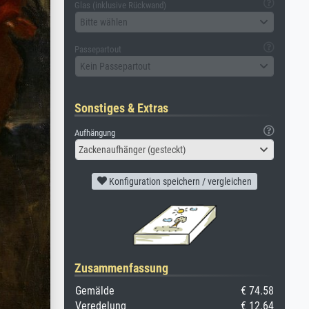
Glas (inklusive Rückwand)
Bitte wählen
Passepartout
Kein Passepartout
Sonstiges & Extras
Aufhängung
Zackenaufhänger (gesteckt)
Konfiguration speichern / vergleichen
Zusammenfassung
Gemälde
€ 74.58
Veredelung
€ 12.64