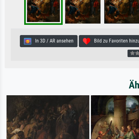
In 3D / AR ansehen
Bild zu Favoriten hinz
Äh