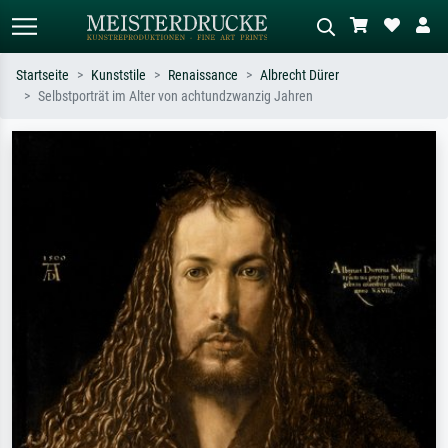
Startseite
Kunststile
Renaissance
Albrecht Dürer
Selbstporträt im Alter von achtundzwanzig Jahren
Standardsuche
KI-Bildersuche
Suchen Sie nach Künstlern, Werktiteln
Beschreiben Sie die Szene – z.B. Grüne
oder Stilen – z.B. Monet,
Wiese, Abstrakt mit viel Rot, Dunkles
Sternennacht, Impressionismus, Welle
Ölgemälde, Stehender Akt neben einem
Hokusai, Akt.
Baum.