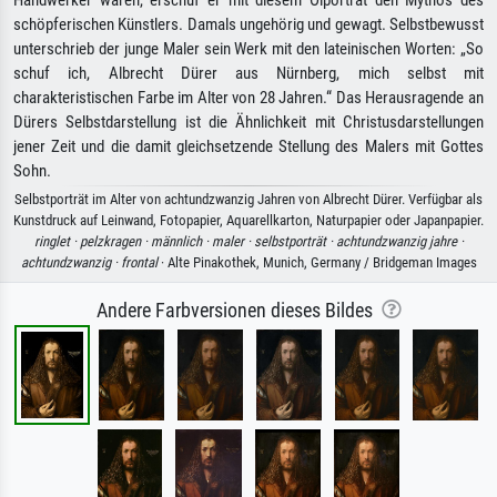
Handwerker waren, erschuf er mit diesem Ölporträt den Mythos des
schöpferischen Künstlers. Damals ungehörig und gewagt. Selbstbewusst
unterschrieb der junge Maler sein Werk mit den lateinischen Worten: „So
schuf ich, Albrecht Dürer aus Nürnberg, mich selbst mit
charakteristischen Farbe im Alter von 28 Jahren.“ Das Herausragende an
Dürers Selbstdarstellung ist die Ähnlichkeit mit Christusdarstellungen
jener Zeit und die damit gleichsetzende Stellung des Malers mit Gottes
Sohn.
Selbstporträt im Alter von achtundzwanzig Jahren von Albrecht Dürer. Verfügbar als
Kunstdruck auf Leinwand, Fotopapier, Aquarellkarton, Naturpapier oder Japanpapier.
ringlet ·
pelzkragen ·
männlich ·
maler ·
selbstporträt ·
achtundzwanzig jahre ·
achtundzwanzig ·
frontal
· Alte Pinakothek, Munich, Germany / Bridgeman Images
Andere Farbversionen dieses Bildes