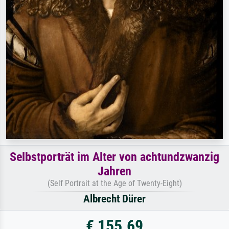
Selbstporträt im Alter von achtundzwanzig
Jahren
(Self Portrait at the Age of Twenty-Eight)
Albrecht Dürer
€ 155.69