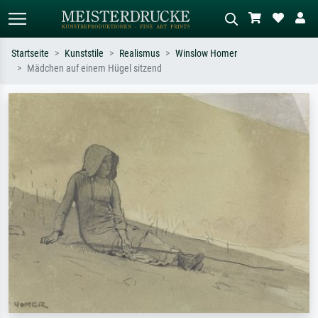
Startseite
Kunststile
Realismus
Winslow Homer
Mädchen auf einem Hügel sitzend
Standardsuche
KI-Bildersuche
Suchen Sie nach Künstlern, Werktiteln
Beschreiben Sie die Szene – z.B. Grüne
oder Stilen – z.B. Monet,
Wiese, Abstrakt mit viel Rot, Dunkles
Sternennacht, Impressionismus, Welle
Ölgemälde, Stehender Akt neben einem
Hokusai, Akt.
Baum.