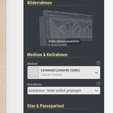
Bilderrahmen
Medium & Keilrahmen
Medium
Leinwand Leonardo (Satin)
(Canvas Venezia)
Keilrahmen
Keilrahmen - Motiv seitlich gespiegelt
Glas & Passepartout