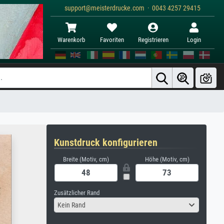
support@meisterdrucke.com · 0043 4257 29415
Warenkorb
Favoriten
Registrieren
Login
Kunstdruck konfigurieren
Breite (Motiv, cm)
Höhe (Motiv, cm)
Zusätzlicher Rand
Kein Rand