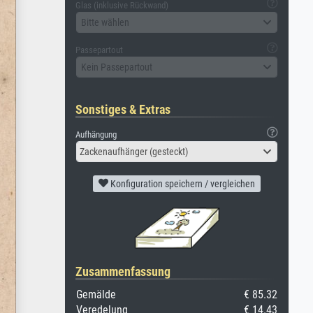
Glas (inklusive Rückwand)
Bitte wählen
Passepartout
Kein Passepartout
Sonstiges & Extras
Aufhängung
Zackenaufhänger (gesteckt)
Konfiguration speichern / vergleichen
Zusammenfassung
Gemälde
€ 85.32
Veredelung
€ 14.43