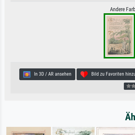
Andere Farb
In 3D / AR ansehen
Bild zu Favoriten hinz
Äh