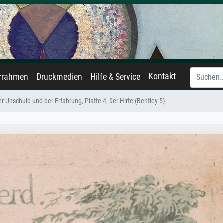
Kontakt
errahmen
Druckmedien
Hilfe & Service
er Unschuld und der Erfahrung, Platte 4, Der Hirte (Bentley 5)