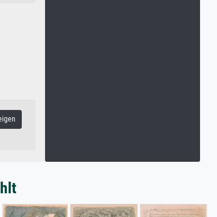
eigen
hlt