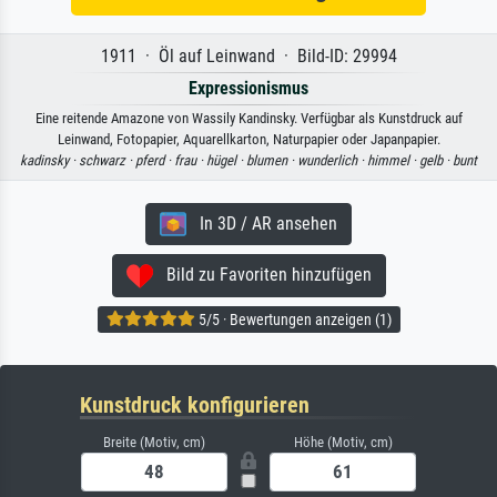
1911 · Öl auf Leinwand · Bild-ID: 29994
Expressionismus
Eine reitende Amazone von Wassily Kandinsky. Verfügbar als Kunstdruck auf
Leinwand, Fotopapier, Aquarellkarton, Naturpapier oder Japanpapier.
kadinsky ·
schwarz ·
pferd ·
frau ·
hügel ·
blumen ·
wunderlich ·
himmel ·
gelb ·
bunt
In 3D / AR ansehen
Bild zu Favoriten hinzufügen
5/5 · Bewertungen anzeigen (1)
Kunstdruck konfigurieren
Breite (Motiv, cm)
Höhe (Motiv, cm)