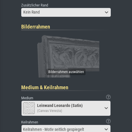
Zusätzlicher Rand
Kein Rand
Bilderrahmen
Medium & Keilrahmen
Medium
Leinwand Leonardo (Satin)
(Canvas Venezia)
Keilrahmen
Keilrahmen - Motiv seitlich gespiegelt