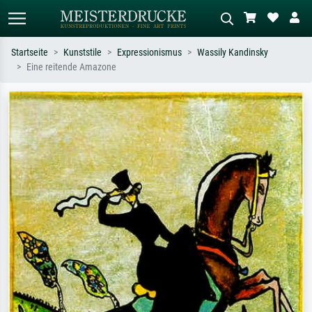
Startseite
Kunststile
Expressionismus
Wassily Kandinsky
Eine reitende Amazone
Standardsuche
KI-Bildersuche
Suchen Sie nach Künstlern, Werktiteln
Beschreiben Sie die Szene – z.B. Grüne
oder Stilen – z.B. Monet,
Wiese, Abstrakt mit viel Rot, Dunkles
Sternennacht, Impressionismus, Welle
Ölgemälde, Stehender Akt neben einem
Hokusai, Akt.
Baum.