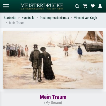
Startseite
Kunststile
Post-Impressionismus
Vincent van Gogh
Mein Traum
Standardsuche
KI-Bildersuche
Suchen Sie nach Künstlern, Werktiteln
Beschreiben Sie die Szene – z.B. Grüne
oder Stilen – z.B. Monet,
Wiese, Abstrakt mit viel Rot, Dunkles
Sternennacht, Impressionismus, Welle
Ölgemälde, Stehender Akt neben einem
Hokusai, Akt.
Baum.
Mein Traum
(My Dream)