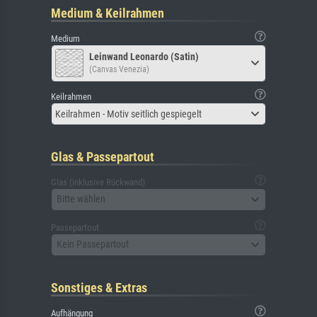
Medium & Keilrahmen
Medium
Leinwand Leonardo (Satin)
(Canvas Venezia)
Keilrahmen
Keilrahmen - Motiv seitlich gespiegelt
Glas & Passepartout
Glas (inklusive Rückwand)
Bitte wählen
Passepartout
Kein Passepartout
Sonstiges & Extras
Aufhängung