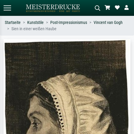
Startseite
Kunststile
Post-Impressionismus
Vincent van Gogh
Sien in einer weißen Haube
Standardsuche
KI-Bildersuche
Suchen Sie nach Künstlern, Werktiteln
Beschreiben Sie die Szene – z.B. Grüne
oder Stilen – z.B. Monet,
Wiese, Abstrakt mit viel Rot, Dunkles
Sternennacht, Impressionismus, Welle
Ölgemälde, Stehender Akt neben einem
Hokusai, Akt.
Baum.