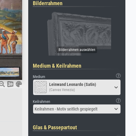
Bilderrahmen
Medium & Keilrahmen
Medium
Leinwand Leonardo (Satin)
(Canvas Venezia)
Keilrahmen
Keilrahmen - Motiv seitlich gespiegelt
Glas & Passepartout