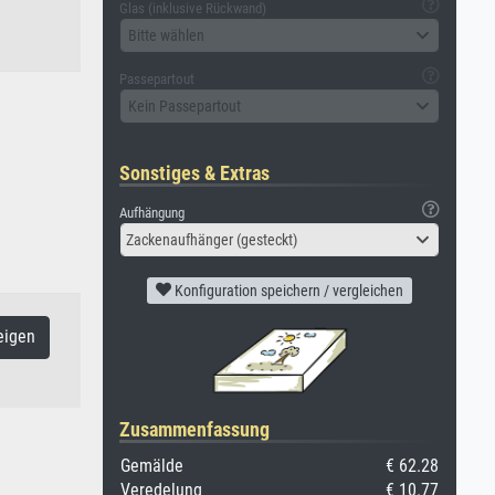
Glas (inklusive Rückwand)
Bitte wählen
Passepartout
Kein Passepartout
Sonstiges & Extras
Aufhängung
Zackenaufhänger (gesteckt)
Konfiguration speichern / vergleichen
eigen
Zusammenfassung
Gemälde
€ 62.28
Veredelung
€ 10.77