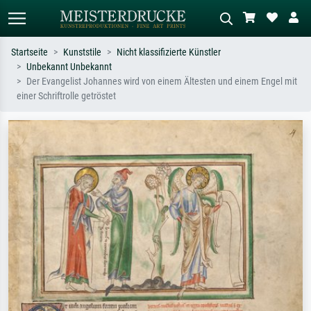
Startseite
Kunststile
Nicht klassifizierte Künstler
Unbekannt Unbekannt
Standardsuche
KI-Bildersuche
Der Evangelist Johannes wird von einem Ältesten und einem Engel mit
einer Schriftrolle getröstet
Suchen Sie nach Künstlern, Werktiteln
Beschreiben Sie die Szene – z.B. Grüne
oder Stilen – z.B. Monet,
Wiese, Abstrakt mit viel Rot, Dunkles
Sternennacht, Impressionismus, Welle
Ölgemälde, Stehender Akt neben einem
Hokusai, Akt.
Baum.