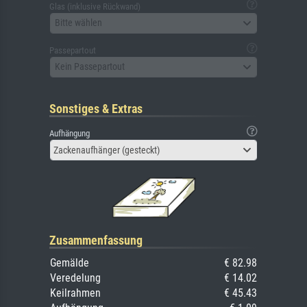
Glas (inklusive Rückwand)
Bitte wählen
Passepartout
Kein Passepartout
Sonstiges & Extras
Aufhängung
Zackenaufhänger (gesteckt)
Zusammenfassung
Gemälde
€ 82.98
Veredelung
€ 14.02
Keilrahmen
€ 45.43