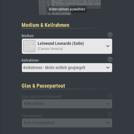
Medium & Keilrahmen
Medium
Leinwand Leonardo (Satin)
(Canvas Venezia)
Keilrahmen
Keilrahmen - Motiv seitlich gespiegelt
Glas & Passepartout
Glas (inklusive Rückwand)
Bitte wählen
Passepartout
Kein Passepartout