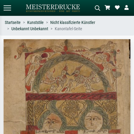
Startseite
Kunststile
Nicht klassifizierte Künstler
Unbekannt Unbekannt
Kanontafel-Seite
Standardsuche
KI-Bildersuche
Suchen Sie nach Künstlern, Werktiteln
Beschreiben Sie die Szene – z.B. Grüne
oder Stilen – z.B. Monet,
Wiese, Abstrakt mit viel Rot, Dunkles
Sternennacht, Impressionismus, Welle
Ölgemälde, Stehender Akt neben einem
Hokusai, Akt.
Baum.