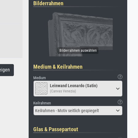
Bilderrahmen
Medium & Keilrahmen
eigen
Medium
Leinwand Leonardo (Satin)
(Canvas Venezia)
Keilrahmen
Keilrahmen - Motiv seitlich gespiegelt
Glas & Passepartout