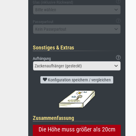
Glas (inklusive Rückwand)
Bitte wählen
Passepartout
Kein Passepartout
Sonstiges & Extras
Aufhängung
Zackenaufhänger (gesteckt)
Konfiguration speichern / vergleichen
Zusammenfassung
Die Höhe muss größer als 20cm