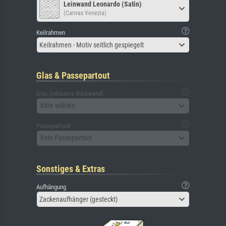
Leinwand Leonardo (Satin)
(Canvas Venezia)
Keilrahmen
Keilrahmen - Motiv seitlich gespiegelt
Glas & Passepartout
Glas (inklusive Rückwand)
Bitte wählen
Passepartout
Kein Passepartout
Sonstiges & Extras
Aufhängung
Zackenaufhänger (gesteckt)