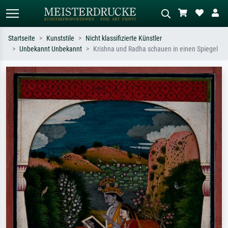
Startseite
Kunststile
Nicht klassifizierte Künstler
Unbekannt Unbekannt
Krishna und Radha schauen in einen Spiegel
Standardsuche
KI-Bildersuche
Suchen Sie nach Künstlern, Werktiteln
Beschreiben Sie die Szene – z.B. Grüne
oder Stilen – z.B. Monet,
Wiese, Abstrakt mit viel Rot, Dunkles
Sternennacht, Impressionismus, Welle
Ölgemälde, Stehender Akt neben einem
Hokusai, Akt.
Baum.