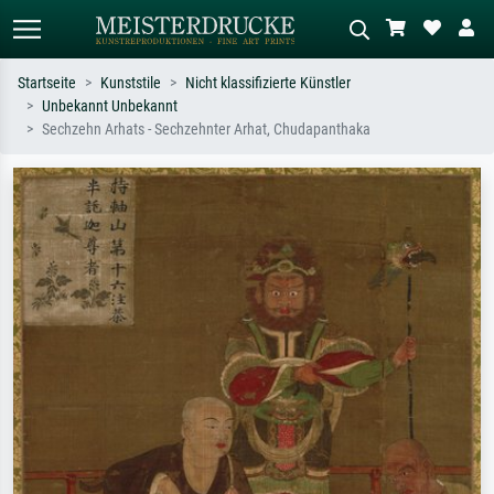
Startseite
Kunststile
Nicht klassifizierte Künstler
Unbekannt Unbekannt
Standardsuche
KI-Bildersuche
Sechzehn Arhats - Sechzehnter Arhat, Chudapanthaka
Suchen Sie nach Künstlern, Werktiteln
Beschreiben Sie die Szene – z.B. Grüne
oder Stilen – z.B. Monet,
Wiese, Abstrakt mit viel Rot, Dunkles
Sternennacht, Impressionismus, Welle
Ölgemälde, Stehender Akt neben einem
Hokusai, Akt.
Baum.