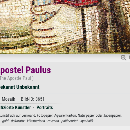
postel Paulus
The Apostle Paul )
ekannt Unbekannt
 Mosaik · Bild-ID: 3651
ifizierte Künstler
·
Portraits
unstdruck auf Leinwand, Fotopapier, Aquarellkarton, Naturpapier oder Japanpapier.
 ·
gold ·
dekorativ ·
künstlerisch ·
ravenna ·
paläochrist ·
symbolik