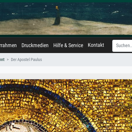
Kontakt
errahmen
Druckmedien
Hilfe & Service
nnt
Der Apostel Paulus