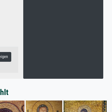
eigen
hlt