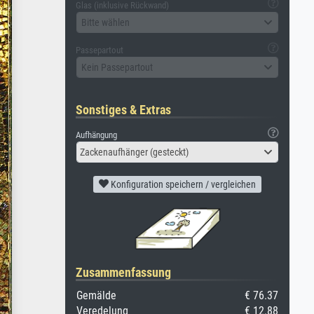
Glas (inklusive Rückwand)
Bitte wählen
Passepartout
Kein Passepartout
Sonstiges & Extras
Aufhängung
Zackenaufhänger (gesteckt)
Konfiguration speichern / vergleichen
Zusammenfassung
Gemälde
€ 76.37
Veredelung
€ 12.88