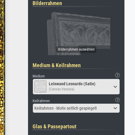
Bilderrahmen
Medium & Keilrahmen
Medium
Leinwand Leonardo (Satin)
(Canvas Venezia)
Keilrahmen
Keilrahmen - Motiv seitlich gespiegelt
Glas & Passepartout