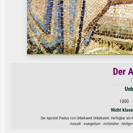
Der A
(
Unb
1000 ·
Nicht klass
Der Apostel Paulus von Unbekannt Unbekannt. Verfügbar als K
mosaik ·
evangelium ·
mittelalter ·
heiliger