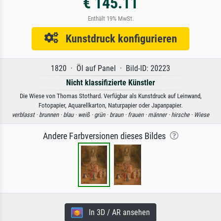
€ 145.11
Enthält 19% MwSt.
Kunstdruck konfigurieren
1820 · Öl auf Panel · Bild-ID: 20223
Nicht klassifizierte Künstler
Die Wiese von Thomas Stothard. Verfügbar als Kunstdruck auf Leinwand,
Fotopapier, Aquarellkarton, Naturpapier oder Japanpapier.
verblasst ·
brunnen ·
blau ·
weiß ·
grün ·
braun ·
frauen ·
männer ·
hirsche ·
Wiese
Andere Farbversionen dieses Bildes
In 3D / AR ansehen