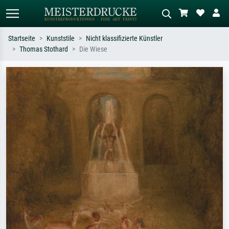
Startseite
Kunststile
Nicht klassifizierte Künstler
Thomas Stothard
Die Wiese
Standardsuche
KI-Bildersuche
Suchen Sie nach Künstlern, Werktiteln
Beschreiben Sie die Szene – z.B. Grüne
oder Stilen – z.B. Monet,
Wiese, Abstrakt mit viel Rot, Dunkles
Sternennacht, Impressionismus, Welle
Ölgemälde, Stehender Akt neben einem
Hokusai, Akt.
Baum.