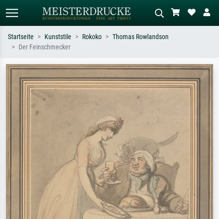
Startseite
Kunststile
Rokoko
Thomas Rowlandson
Der Feinschmecker
Standardsuche
KI-Bildersuche
Suchen Sie nach Künstlern, Werktiteln
Beschreiben Sie die Szene – z.B. Grüne
oder Stilen – z.B. Monet,
Wiese, Abstrakt mit viel Rot, Dunkles
Sternennacht, Impressionismus, Welle
Ölgemälde, Stehender Akt neben einem
Hokusai, Akt.
Baum.