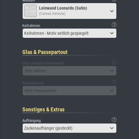
Medium
Leinwand Leonardo (Satin)
(Canvas Venezia)
Keilrahmen
Keilrahmen - Motiv seitlich gespiegelt
Glas & Passepartout
Glas (inklusive Rückwand)
Bitte wählen
Passepartout
Kein Passepartout
Sonstiges & Extras
Aufhängung
Zackenaufhänger (gesteckt)