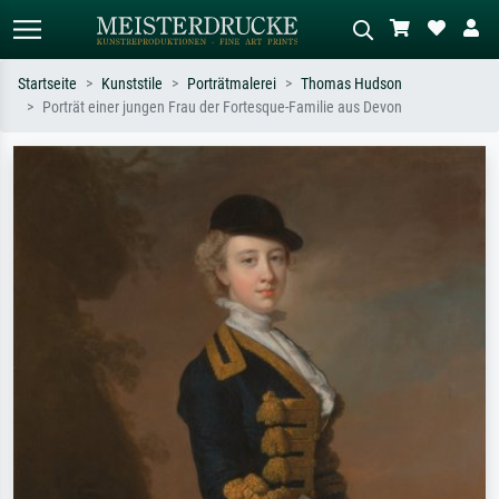
Startseite
Kunststile
Porträtmalerei
Thomas Hudson
Porträt einer jungen Frau der Fortesque-Familie aus Devon
Standardsuche
KI-Bildersuche
Suchen Sie nach Künstlern, Werktiteln
Beschreiben Sie die Szene – z.B. Grüne
oder Stilen – z.B. Monet,
Wiese, Abstrakt mit viel Rot, Dunkles
Sternennacht, Impressionismus, Welle
Ölgemälde, Stehender Akt neben einem
Hokusai, Akt.
Baum.