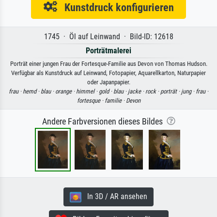
Kunstdruck konfigurieren
1745 · Öl auf Leinwand · Bild-ID: 12618
Porträtmalerei
Porträt einer jungen Frau der Fortesque-Familie aus Devon von Thomas Hudson.
Verfügbar als Kunstdruck auf Leinwand, Fotopapier, Aquarellkarton, Naturpapier
oder Japanpapier.
frau ·
hemd ·
blau ·
orange ·
himmel ·
gold ·
blau ·
jacke ·
rock ·
porträt ·
jung ·
frau ·
fortesque ·
familie ·
Devon
Andere Farbversionen dieses Bildes
In 3D / AR ansehen