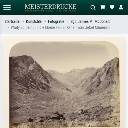
Startseite
Kunststile
Fotografie
Sgt. James M. McDonald
Wády Ed Deir und die Ebene von Er Ráhah vom Jebel Muneijáh
Standardsuche
KI-Bildersuche
Suchen Sie nach Künstlern, Werktiteln
Beschreiben Sie die Szene – z.B. Grüne
oder Stilen – z.B. Monet,
Wiese, Abstrakt mit viel Rot, Dunkles
Sternennacht, Impressionismus, Welle
Ölgemälde, Stehender Akt neben einem
Hokusai, Akt.
Baum.