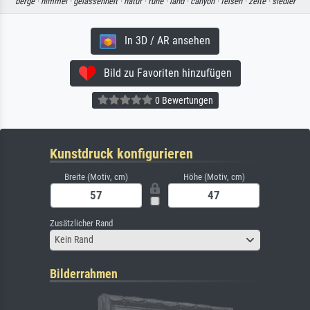
berge ·
himmel ·
gelassenheit ·
natur ·
ruhe ·
land ·
canyon ·
felsen ·
zelte ·
siedler
In 3D / AR ansehen
Bild zu Favoriten hinzufügen
0 Bewertungen
Kunstdruck konfigurieren
Breite (Motiv, cm)
Höhe (Motiv, cm)
Zusätzlicher Rand
Kein Rand
Bilderrahmen