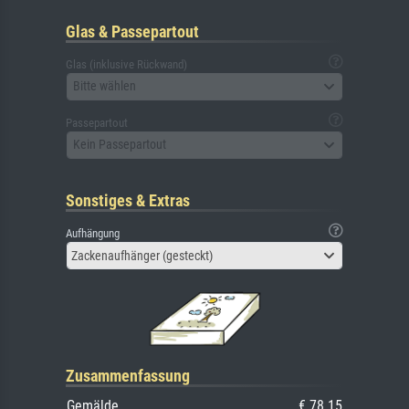
Glas & Passepartout
Glas (inklusive Rückwand)
Bitte wählen
Passepartout
Kein Passepartout
Sonstiges & Extras
Aufhängung
Zackenaufhänger (gesteckt)
Zusammenfassung
Gemälde
€ 78.15