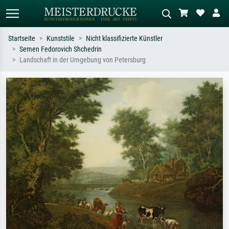
Startseite
Kunststile
Nicht klassifizierte Künstler
Semen Fedorovich Shchedrin
Standardsuche
KI-Bildersuche
Landschaft in der Umgebung von Petersburg
Suchen Sie nach Künstlern, Werktiteln
Beschreiben Sie die Szene – z.B. Grüne
oder Stilen – z.B. Monet,
Wiese, Abstrakt mit viel Rot, Dunkles
Sternennacht, Impressionismus, Welle
Ölgemälde, Stehender Akt neben einem
Hokusai, Akt.
Baum.