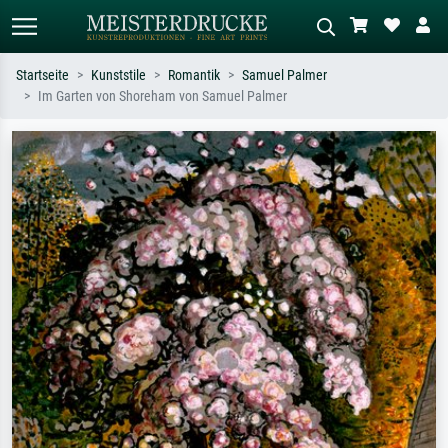
Startseite
Kunststile
Romantik
Samuel Palmer
Im Garten von Shoreham von Samuel Palmer
Standardsuche
KI-Bildersuche
Suchen Sie nach Künstlern, Werktiteln
Beschreiben Sie die Szene – z.B. Grüne
oder Stilen – z.B. Monet,
Wiese, Abstrakt mit viel Rot, Dunkles
Sternennacht, Impressionismus, Welle
Ölgemälde, Stehender Akt neben einem
Hokusai, Akt.
Baum.