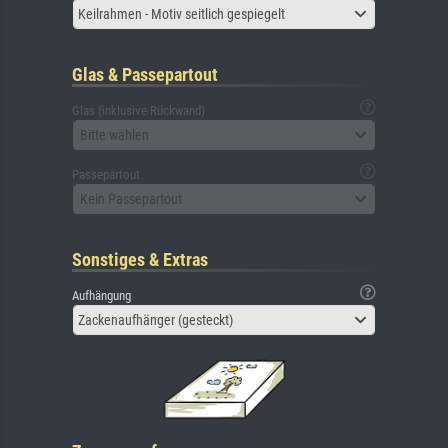
Keilrahmen - Motiv seitlich gespiegelt
Glas & Passepartout
Glas (inklusive Rückwand)
Bitte wählen
Passepartout
Kein Passepartout
Sonstiges & Extras
Aufhängung
Zackenaufhänger (gesteckt)