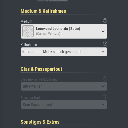
Medium & Keilrahmen
Medium
Leinwand Leonardo (Satin)
(Canvas Venezia)
Keilrahmen
Keilrahmen - Motiv seitlich gespiegelt
Glas & Passepartout
Glas (inklusive Rückwand)
Bitte wählen
Passepartout
Kein Passepartout
Sonstiges & Extras