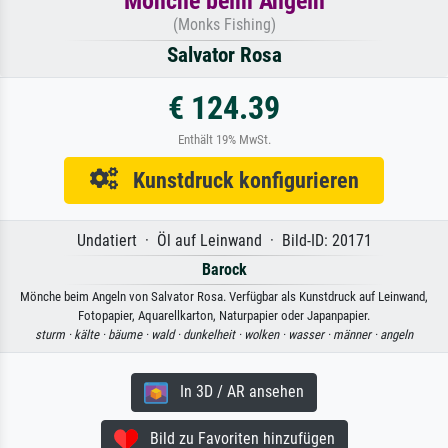
Mönche beim Angeln
(Monks Fishing)
Salvator Rosa
€ 124.39
Enthält 19% MwSt.
Kunstdruck konfigurieren
Undatiert · Öl auf Leinwand · Bild-ID: 20171
Barock
Mönche beim Angeln von Salvator Rosa. Verfügbar als Kunstdruck auf Leinwand,
Fotopapier, Aquarellkarton, Naturpapier oder Japanpapier.
sturm ·
kälte ·
bäume ·
wald ·
dunkelheit ·
wolken ·
wasser ·
männer ·
angeln
In 3D / AR ansehen
Bild zu Favoriten hinzufügen