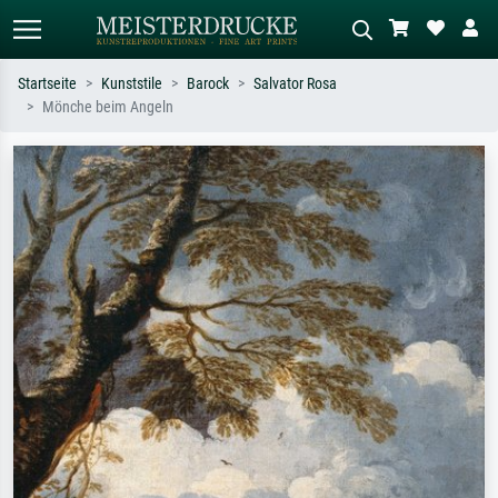
Startseite
Kunststile
Barock
Salvator Rosa
Mönche beim Angeln
Standardsuche
KI-Bildersuche
Suchen Sie nach Künstlern, Werktiteln
Beschreiben Sie die Szene – z.B. Grüne
oder Stilen – z.B. Monet,
Wiese, Abstrakt mit viel Rot, Dunkles
Sternennacht, Impressionismus, Welle
Ölgemälde, Stehender Akt neben einem
Hokusai, Akt.
Baum.