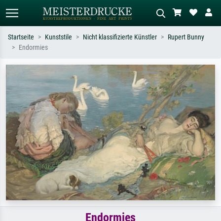
Startseite
Kunststile
Nicht klassifizierte Künstler
Rupert Bunny
Endormies
Standardsuche
KI-Bildersuche
Suchen Sie nach Künstlern, Werktiteln
Beschreiben Sie die Szene – z.B. Grüne
oder Stilen – z.B. Monet,
Wiese, Abstrakt mit viel Rot, Dunkles
Sternennacht, Impressionismus, Welle
Ölgemälde, Stehender Akt neben einem
Hokusai, Akt.
Baum.
Endormies