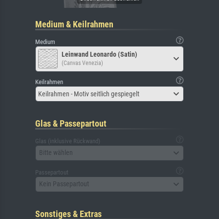
Medium & Keilrahmen
Medium
Leinwand Leonardo (Satin)
(Canvas Venezia)
Keilrahmen
Keilrahmen - Motiv seitlich gespiegelt
Glas & Passepartout
Glas (inklusive Rückwand)
Bitte wählen
Passepartout
Kein Passepartout
Sonstiges & Extras