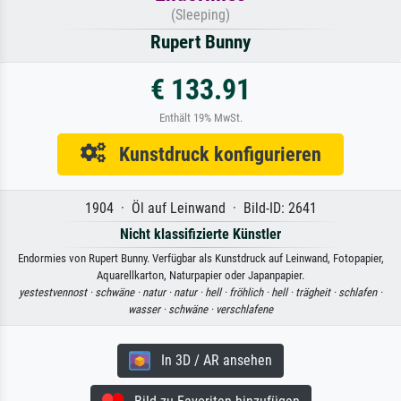
(Sleeping)
Rupert Bunny
€ 133.91
Enthält 19% MwSt.
Kunstdruck konfigurieren
1904 · Öl auf Leinwand · Bild-ID: 2641
Nicht klassifizierte Künstler
Endormies von Rupert Bunny. Verfügbar als Kunstdruck auf Leinwand, Fotopapier,
Aquarellkarton, Naturpapier oder Japanpapier.
yestestvennost ·
schwäne ·
natur ·
natur ·
hell ·
fröhlich ·
hell ·
trägheit ·
schlafen ·
wasser ·
schwäne ·
verschlafene
In 3D / AR ansehen