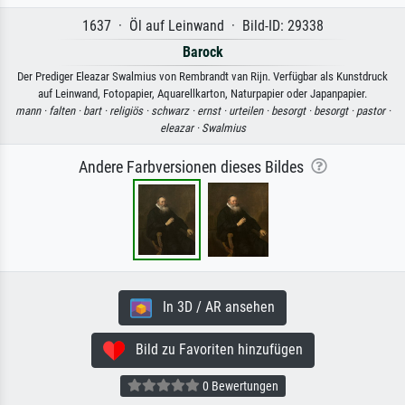
1637 · Öl auf Leinwand · Bild-ID: 29338
Barock
Der Prediger Eleazar Swalmius von Rembrandt van Rijn. Verfügbar als Kunstdruck
auf Leinwand, Fotopapier, Aquarellkarton, Naturpapier oder Japanpapier.
mann ·
falten ·
bart ·
religiös ·
schwarz ·
ernst ·
urteilen ·
besorgt ·
besorgt ·
pastor ·
eleazar ·
Swalmius
Andere Farbversionen dieses Bildes
In 3D / AR ansehen
Bild zu Favoriten hinzufügen
0 Bewertungen