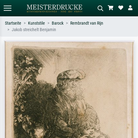
Startseite
Kunststile
Barock
Rembrandt van Rijn
Jakob streichelt Benjamin
Standardsuche
KI-Bildersuche
Suchen Sie nach Künstlern, Werktiteln
Beschreiben Sie die Szene – z.B. Grüne
oder Stilen – z.B. Monet,
Wiese, Abstrakt mit viel Rot, Dunkles
Sternennacht, Impressionismus, Welle
Ölgemälde, Stehender Akt neben einem
Hokusai, Akt.
Baum.