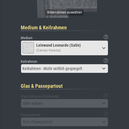
Medium & Keilrahmen
Medium
Leinwand Leonardo (Satin)
(Canvas Venezia)
Keilrahmen
Keilrahmen - Motiv seitlich gespiegelt
Glas & Passepartout
Glas (inklusive Rückwand)
Bitte wählen
Passepartout
Kein Passepartout