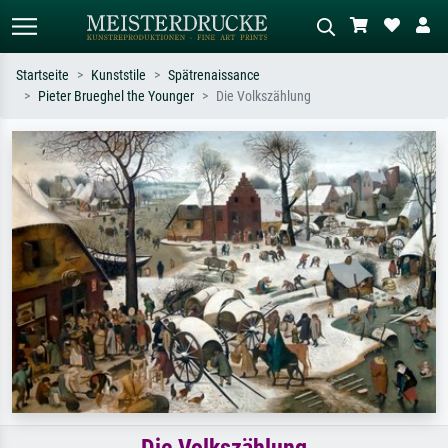
Startseite
Kunststile
Spätrenaissance
Pieter Brueghel the Younger
Die Volkszählung
Standardsuche
KI-Bildersuche
Suchen Sie nach Künstlern, Werktiteln
Beschreiben Sie die Szene – z.B. Grüne
oder Stilen – z.B. Monet,
Wiese, Abstrakt mit viel Rot, Dunkles
Sternennacht, Impressionismus, Welle
Ölgemälde, Stehender Akt neben einem
Hokusai, Akt.
Baum.
Die Volkszählung