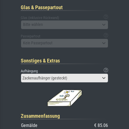
Glas & Passepartout
Glas (inklusive Rückwand)
Bitte wählen
Passepartout
Kein Passepartout
Sonstiges & Extras
Aufhängung
Zackenaufhänger (gesteckt)
Zusammenfassung
Gemälde
€ 85.06