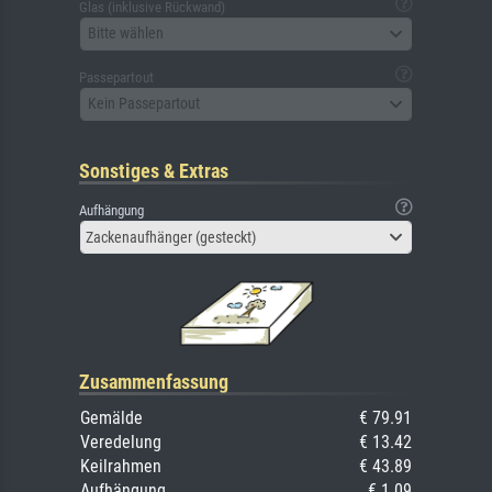
Glas (inklusive Rückwand)
Bitte wählen
Passepartout
Kein Passepartout
Sonstiges & Extras
Aufhängung
Zackenaufhänger (gesteckt)
Zusammenfassung
Gemälde
€ 79.91
Veredelung
€ 13.42
Keilrahmen
€ 43.89
Aufhängung
€ 1.09