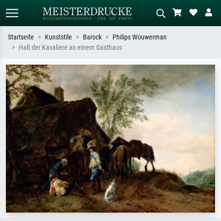
Startseite
Kunststile
Barock
Philips Wouwerman
Halt der Kavaliere an einem Gasthaus
Standardsuche
KI-Bildersuche
Suchen Sie nach Künstlern, Werktiteln
Beschreiben Sie die Szene – z.B. Grüne
oder Stilen – z.B. Monet,
Wiese, Abstrakt mit viel Rot, Dunkles
Sternennacht, Impressionismus, Welle
Ölgemälde, Stehender Akt neben einem
Hokusai, Akt.
Baum.