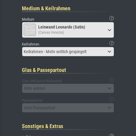
Medium & Keilrahmen
Medium
Leinwand Leonardo (Satin)
(Canvas Venezia)
Keilrahmen
Keilrahmen - Motiv seitlich gespiegelt
Glas & Passepartout
Glas (inklusive Rückwand)
Bitte wählen
Passepartout
Kein Passepartout
Sonstiges & Extras