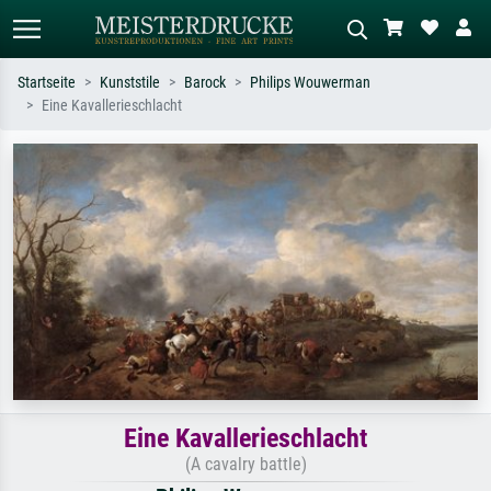
Startseite
Kunststile
Barock
Philips Wouwerman
Eine Kavallerieschlacht
Standardsuche
KI-Bildersuche
Suchen Sie nach Künstlern, Werktiteln
Beschreiben Sie die Szene – z.B. Grüne
oder Stilen – z.B. Monet,
Wiese, Abstrakt mit viel Rot, Dunkles
Sternennacht, Impressionismus, Welle
Ölgemälde, Stehender Akt neben einem
Hokusai, Akt.
Baum.
Eine Kavallerieschlacht
(A cavalry battle)