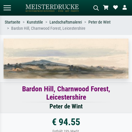
Startseite
Kunststile
Landschaftsmalerei
Peter de Wint
Bardon Hill, Charnwood Forest, Leicestershire
Standardsuche
KI-Bildersuche
Suchen Sie nach Künstlern, Werktiteln
Beschreiben Sie die Szene – z.B. Grüne
oder Stilen – z.B. Monet,
Wiese, Abstrakt mit viel Rot, Dunkles
Sternennacht, Impressionismus, Welle
Ölgemälde, Stehender Akt neben einem
Hokusai, Akt.
Baum.
Bardon Hill, Charnwood Forest,
Leicestershire
Peter de Wint
€ 94.55
Enthält 19% MwSt.