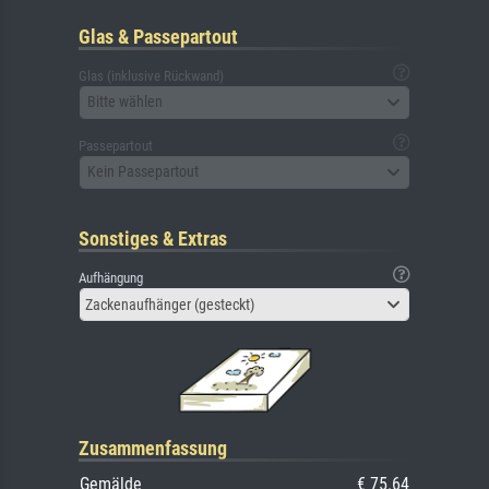
Glas & Passepartout
Glas (inklusive Rückwand)
Bitte wählen
Passepartout
Kein Passepartout
Sonstiges & Extras
Aufhängung
Zackenaufhänger (gesteckt)
Zusammenfassung
Gemälde
€ 75.64