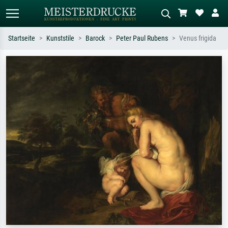
Startseite
Kunststile
Barock
Peter Paul Rubens
Venus frigida
Standardsuche
KI-Bildersuche
Suchen Sie nach Künstlern, Werktiteln
Beschreiben Sie die Szene – z.B. Grüne
oder Stilen – z.B. Monet,
Wiese, Abstrakt mit viel Rot, Dunkles
Sternennacht, Impressionismus, Welle
Ölgemälde, Stehender Akt neben einem
Hokusai, Akt.
Baum.