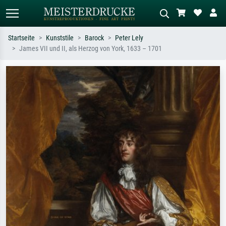
Startseite
Kunststile
Barock
Peter Lely
James VII und II, als Herzog von York, 1633 – 1701
Standardsuche
KI-Bildersuche
Suchen Sie nach Künstlern, Werktiteln
Beschreiben Sie die Szene – z.B. Grüne
oder Stilen – z.B. Monet,
Wiese, Abstrakt mit viel Rot, Dunkles
Sternennacht, Impressionismus, Welle
Ölgemälde, Stehender Akt neben einem
Hokusai, Akt.
Baum.