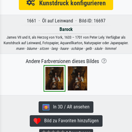
Kunstdruck konfigurieren
1661 · Öl auf Leinwand · Bild-ID: 16697
Barock
James VII und II, als Herzog von York, 1633 – 1701 von Peter Lely. Verfügbar als
Kunstdruck auf Leinwand, Fotopapier, Aquarellkarton, Naturpapier oder Japanpapier.
mann ·
bäume ·
sitzen ·
lang ·
haare ·
schärpe ·
gelb ·
säule ·
himmel
Andere Farbversionen dieses Bildes
In 3D / AR ansehen
Bild zu Favoriten hinzufügen