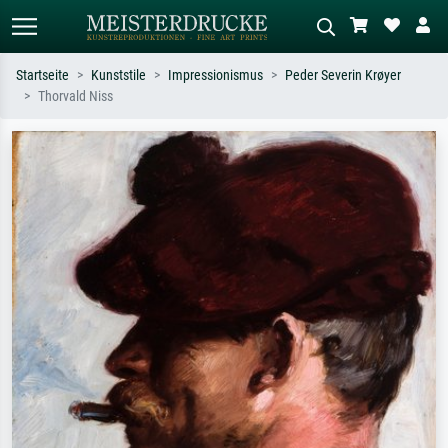
Startseite
Kunststile
Impressionismus
Peder Severin Krøyer
Thorvald Niss
Standardsuche
KI-Bildersuche
Suchen Sie nach Künstlern, Werktiteln
Beschreiben Sie die Szene – z.B. Grüne
oder Stilen – z.B. Monet,
Wiese, Abstrakt mit viel Rot, Dunkles
Sternennacht, Impressionismus, Welle
Ölgemälde, Stehender Akt neben einem
Hokusai, Akt.
Baum.