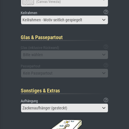
(Canvas Venezia)
Keilrahmen
Keilrahmen - Motiv seitlich gespiegelt
Glas & Passepartout
Glas (inklusive Rückwand)
Bitte wählen
Passepartout
Kein Passepartout
Sonstiges & Extras
Aufhängung
Zackenaufhänger (gesteckt)