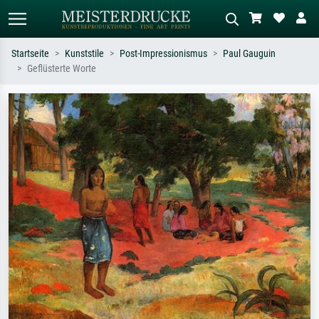
Startseite
Kunststile
Post-Impressionismus
Paul Gauguin
Geflüsterte Worte
Standardsuche
KI-Bildersuche
Suchen Sie nach Künstlern, Werktiteln
Beschreiben Sie die Szene – z.B. Grüne
oder Stilen – z.B. Monet,
Wiese, Abstrakt mit viel Rot, Dunkles
Sternennacht, Impressionismus, Welle
Ölgemälde, Stehender Akt neben einem
Hokusai, Akt.
Baum.