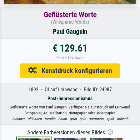
Geflüsterte Worte
(Whispered Words)
Paul Gauguin
€ 129.61
Enthält 19% MwSt.
Kunstdruck konfigurieren
1892 · Öl auf Leinwand · Bild-ID: 24987
Post-Impressionismus
Geflüsterte Worte von Paul Gauguin. Verfügbar als Kunstdruck auf Leinwand,
Fotopapier, Aquarellkarton, Naturpapier oder Japanpapier.
indianer ·
glücklich ·
familie ·
baum ·
grün ·
gelb ·
sammeln ·
spaß ·
hübsch
Andere Farbversionen dieses Bildes