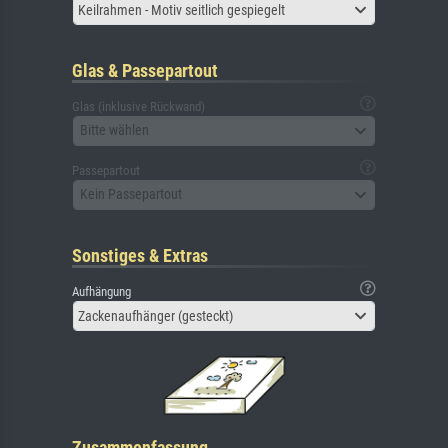
Keilrahmen - Motiv seitlich gespiegelt
Glas & Passepartout
Glas (inklusive Rückwand)
Bitte wählen
Passepartout
Kein Passepartout
Sonstiges & Extras
Aufhängung
Zackenaufhänger (gesteckt)
Zusammenfassung