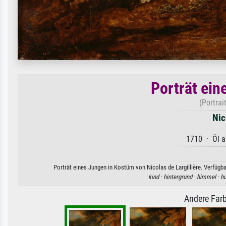
Porträt ein
(Portrai
Nic
1710 · Öl a
Porträt eines Jungen in Kostüm von Nicolas de Largillière. Verfügb
kind ·
hintergrund ·
himmel ·
hu
Andere Farb