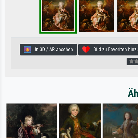
In 3D / AR ansehen
Bild zu Favoriten hinz
Äh