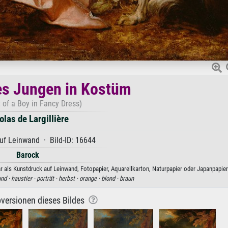
es Jungen in Kostüm
t of a Boy in Fancy Dress)
olas de Largillière
uf Leinwand · Bild-ID: 16644
Barock
ar als Kunstdruck auf Leinwand, Fotopapier, Aquarellkarton, Naturpapier oder Japanpapier
nd ·
haustier ·
porträt ·
herbst ·
orange ·
blond ·
braun
versionen dieses Bildes