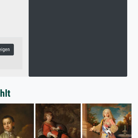
eigen
hlt