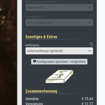
Glas (inklusive Rückwand)
Bitte wählen
Passepartout
Kein Passepartout
Sonstiges & Extras
Aufhängung
Zackenaufhänger (gesteckt)
Konfiguration speichern / vergleichen
Zusammenfassung
Gemälde
€ 75.64
Veredelung
€ 12.77