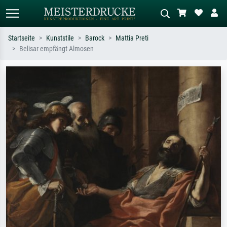
Startseite
Kunststile
Barock
Mattia Preti
Belisar empfängt Almosen
Standardsuche
KI-Bildersuche
Suchen Sie nach Künstlern, Werktiteln
Beschreiben Sie die Szene – z.B. Grüne
oder Stilen – z.B. Monet,
Wiese, Abstrakt mit viel Rot, Dunkles
Sternennacht, Impressionismus, Welle
Ölgemälde, Stehender Akt neben einem
Hokusai, Akt.
Baum.