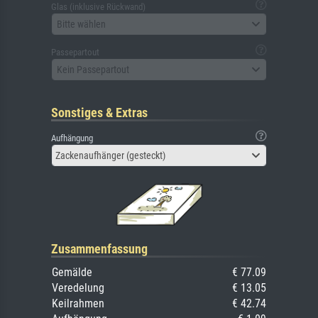
Glas (inklusive Rückwand)
Bitte wählen
Passepartout
Kein Passepartout
Sonstiges & Extras
Aufhängung
Zackenaufhänger (gesteckt)
Zusammenfassung
Gemälde
€ 77.09
Veredelung
€ 13.05
Keilrahmen
€ 42.74