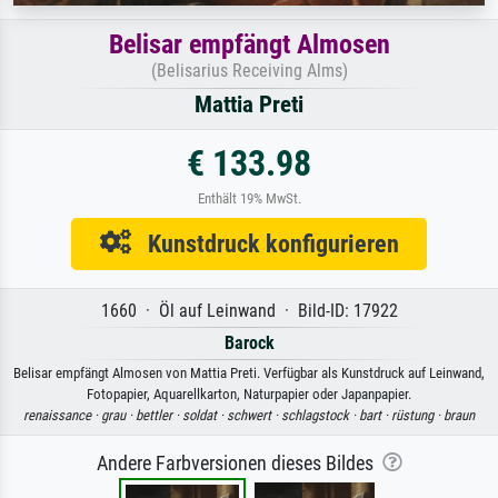
Belisar empfängt Almosen
(Belisarius Receiving Alms)
Mattia Preti
€ 133.98
Enthält 19% MwSt.
Kunstdruck konfigurieren
1660 · Öl auf Leinwand · Bild-ID: 17922
Barock
Belisar empfängt Almosen von Mattia Preti. Verfügbar als Kunstdruck auf Leinwand,
Fotopapier, Aquarellkarton, Naturpapier oder Japanpapier.
renaissance ·
grau ·
bettler ·
soldat ·
schwert ·
schlagstock ·
bart ·
rüstung ·
braun
Andere Farbversionen dieses Bildes