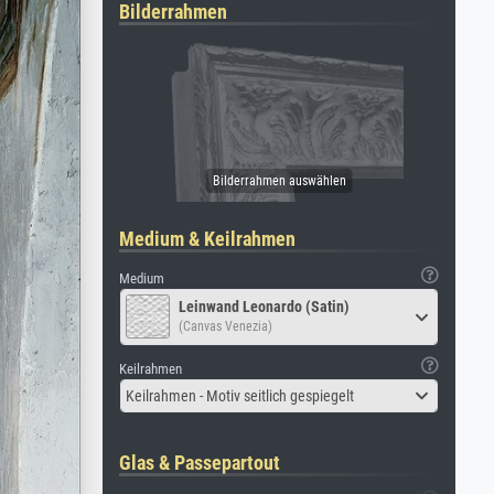
Bilderrahmen
Medium & Keilrahmen
Medium
Leinwand Leonardo (Satin)
(Canvas Venezia)
Keilrahmen
Keilrahmen - Motiv seitlich gespiegelt
Glas & Passepartout