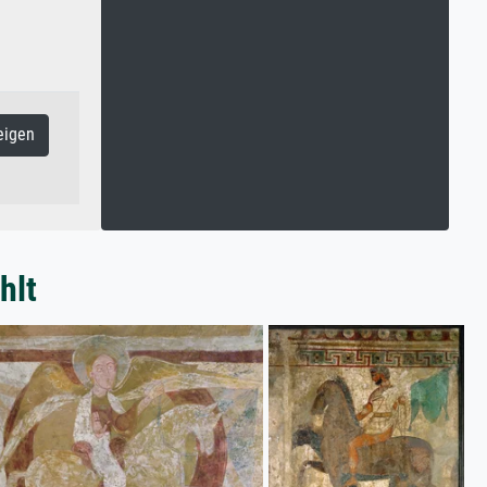
eigen
hlt