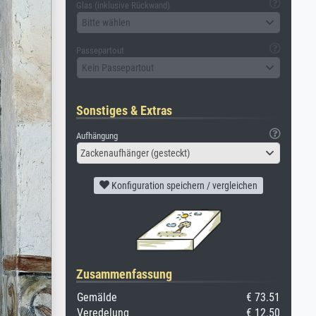
Glas (inklusive Rückwand)
Bitte wählen
Passepartout
Kein Passepartout
Sonstiges & Extras
Aufhängung
Zackenaufhänger (gesteckt)
Konfiguration speichern / vergleichen
Zusammenfassung
Gemälde
€ 73.51
Veredelung
€ 12.50