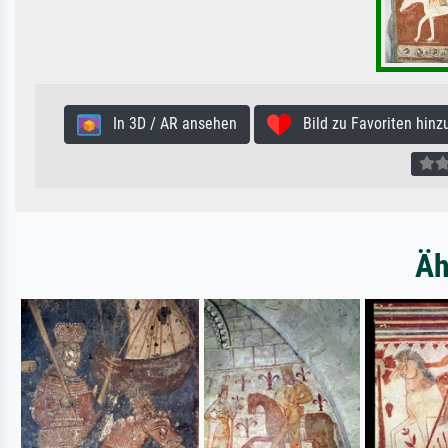
In 3D / AR ansehen
Bild zu Favoriten hinz
Äh