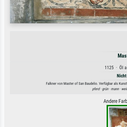
Mast
1125 · Öl a
Nicht
Falkner von Master of San Baudelio. Verfügbar als Kunst
pferd ·
grün ·
mann ·
wei
Andere Farb