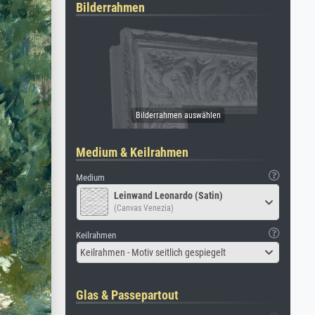
Bilderrahmen
Medium & Keilrahmen
Medium
Leinwand Leonardo (Satin)
(Canvas Venezia)
Keilrahmen
Keilrahmen - Motiv seitlich gespiegelt
Glas & Passepartout