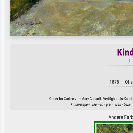
Kind
(C
1878 · Öl a
Kinder im Garten von Mary Cassatt. Verfügbar als Kunstd
kinderwagen ·
blumen ·
grün ·
frau ·
baby ·
Andere Farb