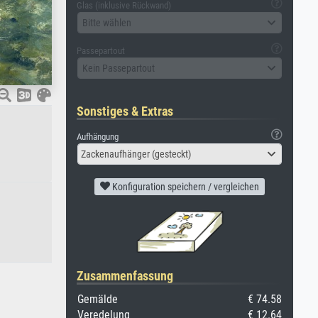
Glas (inklusive Rückwand)
Bitte wählen
Passepartout
Kein Passepartout
Sonstiges & Extras
Aufhängung
Zackenaufhänger (gesteckt)
Konfiguration speichern / vergleichen
Zusammenfassung
Gemälde
€ 74.58
Veredelung
€ 12.64