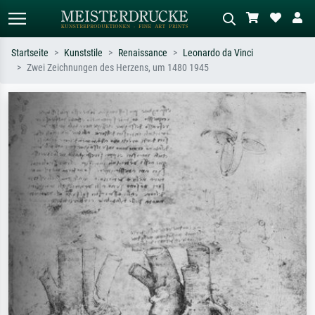
Startseite
Kunststile
Renaissance
Leonardo da Vinci
Zwei Zeichnungen des Herzens, um 1480 1945
Standardsuche
KI-Bildersuche
Suchen Sie nach Künstlern, Werktiteln
Beschreiben Sie die Szene – z.B. Grüne
oder Stilen – z.B. Monet,
Wiese, Abstrakt mit viel Rot, Dunkles
Sternennacht, Impressionismus, Welle
Ölgemälde, Stehender Akt neben einem
Hokusai, Akt.
Baum.