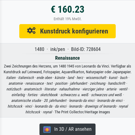
€ 160.23
Enthält 19% MwSt.
Kunstdruck konfigurieren
1480 · ink/pen · Bild-ID: 728604
Renaissance
Zwei Zeichnungen des Herzens, um 1480 1945 von Leonardo da Vinci. Verfügbar als
Kunstdruck auf Leinwand, Fotopapier, Aquarellkarton, Naturpapier oder Japanpapier.
italien ·
italienisch ·
ende oben ·
künste ·
land ·
herz ·
wissenschaft ·
kunst ·
buch ·
anatomie ·
renaissance ·
text ·
position ·
jahrhundert ·
zeichnung ·
handschrift ·
notizbuch ·
anatomisch ·
literatur ·
nahaufnahme ·
vierziger jahre ·
arterie ·
ventil ·
einfarbig ·
forties ·
sketchbook ·
schwarzes u. weiß ·
schwarzes und weiß ·
anatomische studie ·
20. jahrhundert ·
leonardo da vinci ·
leonardo de vinci ·
hitchcock ·
vinci ·
leonardo da ·
da vinci ·
leonardo ·
drawings of leonardo ·
reynal
hitchcock ·
reynal
· The Print Collector/Heritage Images
In 3D / AR ansehen