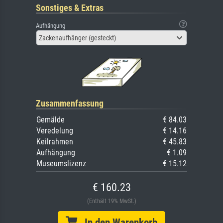
Sonstiges & Extras
Aufhängung
Zackenaufhänger (gesteckt)
Zusammenfassung
Gemälde
€ 84.03
Veredelung
€ 14.16
Keilrahmen
€ 45.83
Aufhängung
€ 1.09
Museumslizenz
€ 15.12
€ 160.23
(Enthält 19% MwSt.)
In den Warenkorb