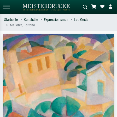
Startseite
Kunststile
Expressionismus
Leo Gestel
Mallorca, Terreno
Standardsuche
KI-Bildersuche
Suchen Sie nach Künstlern, Werktiteln
Beschreiben Sie die Szene – z.B. Grüne
oder Stilen – z.B. Monet,
Wiese, Abstrakt mit viel Rot, Dunkles
Sternennacht, Impressionismus, Welle
Ölgemälde, Stehender Akt neben einem
Hokusai, Akt.
Baum.