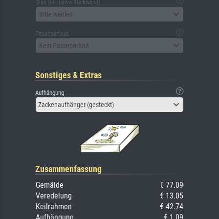
Glas (inklusive Rückwand)
Bitte wählen
Passepartout
Kein Passepartout
Sonstiges & Extras
Aufhängung
Zackenaufhänger (gesteckt)
Zusammenfassung
Gemälde
€ 77.09
Veredelung
€ 13.05
Keilrahmen
€ 42.74
Aufhängung
€ 1.09