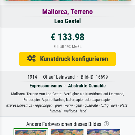
Mallorca, Terreno
Leo Gestel
€ 133.98
Enthält 19% MwSt.
Kunstdruck konfigurieren
1914 · Öl auf Leinwand · Bild-ID: 16699
Expressionismus
·
Abstrakte Gemälde
Mallorca, Terreno von Leo Gestel. Verfügbar als Kunstdruck auf Leinwand,
Fotopapier, Aquarellkarton, Naturpapier oder Japanpapier.
expressionismus ·
regenbogen ·
grün ·
warm ·
gelb ·
quadrate ·
luftig ·
dorf ·
platz ·
himmel ·
mallorca ·
land
Andere Farbversionen dieses Bildes