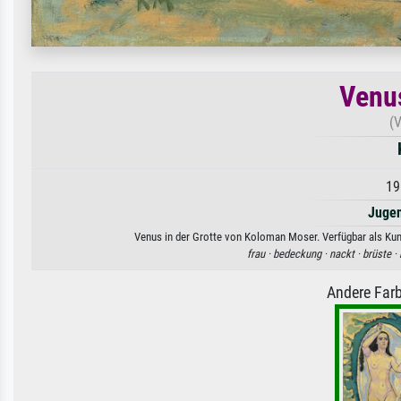
Venus
(V
19
Jugen
Venus in der Grotte von Koloman Moser. Verfügbar als Kuns
frau ·
bedeckung ·
nackt ·
brüste ·
Andere Farb