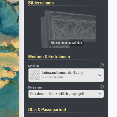
Bilderrahmen
Medium & Keilrahmen
Medium
Leinwand Leonardo (Satin)
(Canvas Venezia)
Keilrahmen
Keilrahmen - Motiv seitlich gespiegelt
Glas & Passepartout