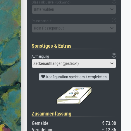
Glas (inklusive Rückwand)
Bitte wählen
Passepartout
Kein Passepartout
Sonstiges & Extras
Aufhängung
Zackenaufhänger (gesteckt)
Konfiguration speichern / vergleichen
Zusammenfassung
Gemälde
€ 73.08
Veredelung
€ 12.36