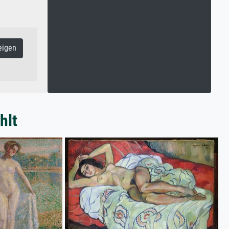
eigen
hlt