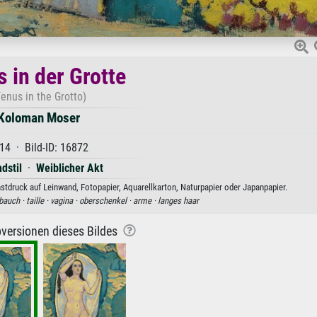
 in der Grotte
enus in the Grotto)
Koloman Moser
14 · Bild-ID: 16872
dstil
·
Weiblicher Akt
tdruck auf Leinwand, Fotopapier, Aquarellkarton, Naturpapier oder Japanpapier.
bauch ·
taille ·
vagina ·
oberschenkel ·
arme ·
langes haar
versionen dieses Bildes